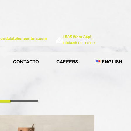
1535 West 34pl,
loridakitchencenters.com
Hialeah FL 33012
CONTACTO
CAREERS
ENGLISH