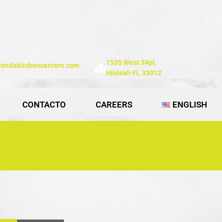
1535 West 34pl,
loridakitchencenters.com
Hialeah FL 33012
CONTACTO
CAREERS
ENGLISH