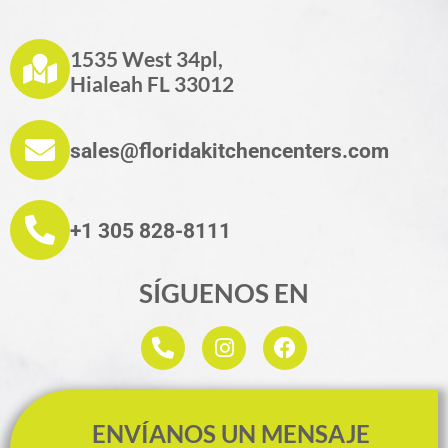
1535 West 34pl,
Hialeah FL 33012
sales@floridakitchencenters.com
+1 305 828-8111
SÍGUENOS EN
ENVÍANOS UN MENSAJE