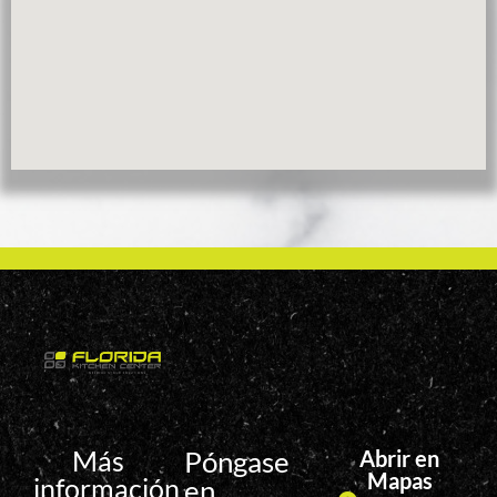
Más
Póngase
Abrir en
Mapas
información
en